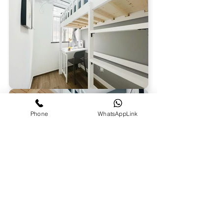
Phone
WhatsAppLink