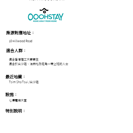
房源對應地址：
10 Hillwood Road
適合人群：
適合香港理工大學學生
適合於尖沙咀、油麻地及旺角一帶上班的人士
最近地鐵：
Tsim Sha Tsui /尖沙咀
設施：
七樓電梯大堂
特別說明：