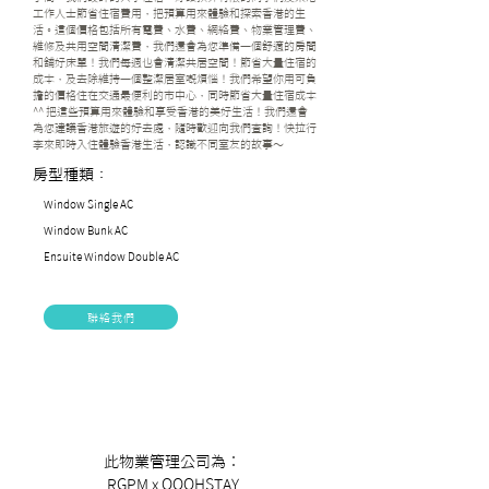
工作人士節省住宿費用，把預算用來體驗和探索香港的生
活。這個價格包括所有電費、水費、網絡費、物業管理費、
維修及共用空間清潔費，我們還會為您準備一個舒適的房間
和舖好床單！我們每週也會清潔共居空間！節省大量住宿的
成本，及去除維持一個整潔居室嘅煩惱！我們希望你用可負
擔的價格住在交通最便利的市中心，同時節省大量住宿成本
^^ 把這些預算用來體驗和享受香港的美好生活！我們還會
為您建議香港旅遊的好去處，隨時歡迎向我們查詢！快拉行
李來即時入住體驗香港生活，認識不同室友的故事～
房型種類：
Window Single AC
Window Bunk AC
Ensuite Window Double AC
聯絡我們
此物業管理公司為︰
RGPM x OOOHSTAY