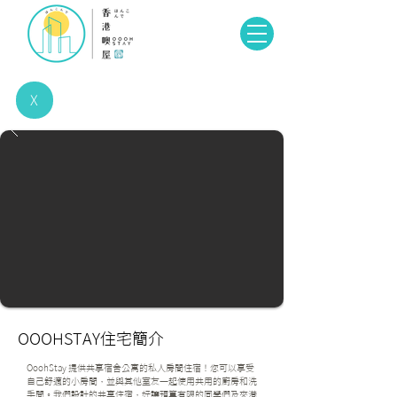
X
OOOHSTAY住宅簡介
OoohStay 提供共享宿舍公寓的私人房間住宿！您可以享受
自己舒適的小房間，並與其他室友一起使用共用的廚房和洗
手間。我們設計的共享住宿，好讓預算有限的同學們及來港