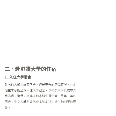
二．赴港讀大學的住宿
1.  入住大學宿舍
香港的大學均設有宿舍，但是宿舍的床位有限，非本
地生未必能全期入住大學宿舍。以科技大學及城市大
學為例，會優先為非本地本科生提供第一及第二年的
宿舍；中文大學則會為非本地本科生提供3或4年的宿
舍。