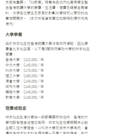
支至為重要。「01教育」特意為各位內地高考學生整
合香港就讀大學的學費、生活費、宿費及獎學金等資
料，方便各位學生及家長於計劃升學時可以更好的估
算相關開支。（本文所有貨幣單位如無特別標示均為
港元）
大學學費
由於非本地生在香港就讀大學沒有政府津貼，因此學
費會比本地生高，以下是8間政府資助大學的非本地生
學費：
香港大學：$182,000／年
中文大學：$145,000／年
科技大學：$170,000／年
理工大學：$160,000／年
浸會大學：$145,000／年
城市大學：$145,000／年
嶺南大學：$145,000／年
教育大學：$145,000／年
宿費或租金
非本地生赴港升學後一般都需要安排住所，香港的大
學均設有宿舍但宿位有限，非本地生在學期間未必能
全期入住大學宿舍。以科技大學及城市大學為例，會
優先為非本地本科生提供第一及第二年的宿舍；中文