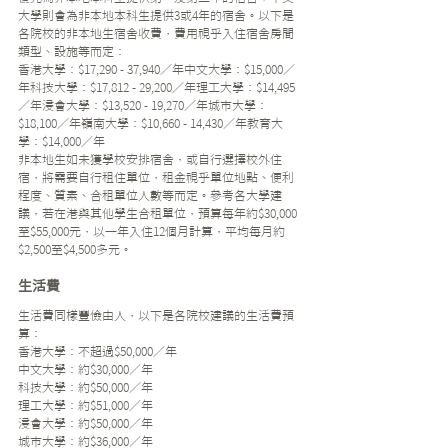
大學則會為非本地本科生提供3或4年的宿舍。以下是
各院校的非本地生宿舍收費，費用視乎入住宿舍房間
類型、設施等而定：
香港大學：$17,290 - 37,940／年中文大學：$15,000／
年科技大學：$17,812 - 29,200／年理工大學：$14,495
／年浸會大學：$13,520 - 19,270／年城市大學：
$18,100／年嶺南大學：$10,660 - 14,430／年教育大
學：$14,000／年
非本地生如未獲學校安排宿舍，或自行選擇校外住
宿，將需要自行租住單位，租金視乎單位地點、便利
程度、質素、合租單位人數等而定。參考各大學建
議，若在港與其他學生合租單位，預算每年約$30,000
至$55,000元，以一年入住12個月計算，平均每月約
$2,500至$4,500多元。
生活費
生活費同樣豐儉由人，以下是各院校建議的生活費預
算：
香港大學：不超過$50,000／年
中文大學：約$30,000／年
科技大學：約$50,000／年
理工大學：約$51,000／年
浸會大學：約$50,000／年
城市大學：約$36,000／年