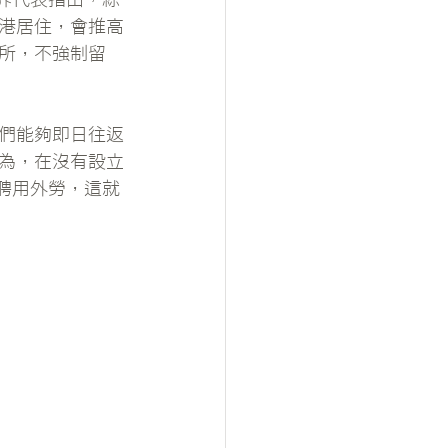
港居住，會推高
所，不強制留
們能夠即日往返
為，在沒有設立
聘用外勞，這就