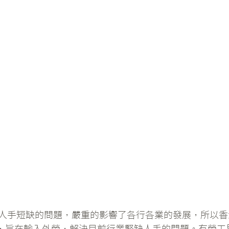
人手短缺的問題，嚴重的影響了各行各業的發展，所以香
”，旨在輸入外勞，解決目前行業緊缺人手的問題。有勞工