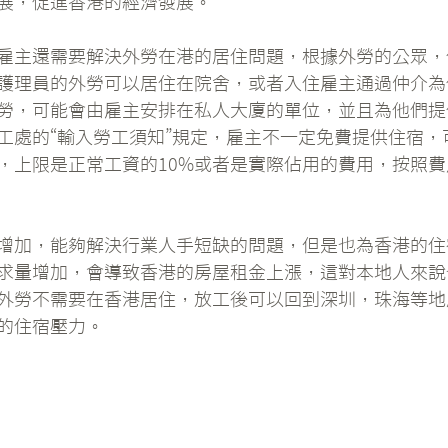
展，促進香港的經濟發展。
雇主還需要解決外勞在港的居住問題，根據外勞的公眾，
護理員的外勞可以居住在院舍，或者入住雇主通過仲介為
勞，可能會由雇主安排在私人大廈的單位，並且為他們提
工處的“輸入勞工須知”規定，雇主不一定免費提供住宿，
，上限是正常工資的10%或者是實際佔用的費用，按照
增加，能夠解決行業人手短缺的問題，但是也為香港的住
求量增加，會導致香港的房屋租金上漲，這對本地人來說
外勞不需要在香港居住，放工後可以回到深圳，珠海等地
的住宿壓力。