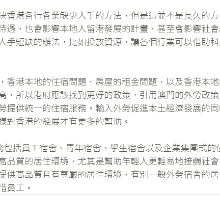
決香港各行各業缺少人手的方法，但是這並不是長久的方
待遇，也會影響本地人留港發展的計畫，甚至會影響社會
人手短缺的辦法，比如投放資源，讓各個行業可以借助科
，香港本地的住宿問題，房屋的租金問題，以及香港本地
高，所以港府應該找到更好的政策，引用澳門的外勞政策
勞提供統一的住宿服務。輸入外勞促進本土經濟發展的同
樣對香港的發展才有更多的幫助。
服務包括員工宿舍、青年宿舍、學生宿舍以及企業集團式的
高品質的居住環境，尤其是幫助年輕人更輕易地接觸社會
提供高品質且有尊嚴的居住環境，有別一般外勞宿舍的居
惜員工。